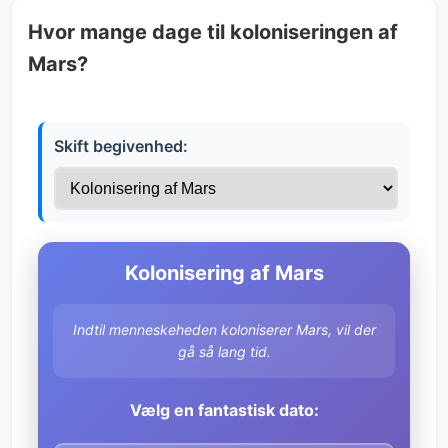
Hvor mange dage til koloniseringen af
Mars?
Skift begivenhed:
Kolonisering af Mars
Indtil menneskeheden koloniserer Mars, vil der
gå så lang tid.
Vælg en fantastisk dato: