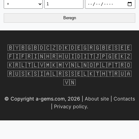
Beregn
🇧🇾
🇧🇬
🇧🇩
🇨🇿
🇩🇰
🇩🇪
🇬🇷
🇬🇧
🇪🇸
🇪🇪
🇫🇮
🇫🇷
🇮🇳
🇭🇷
🇭🇺
🇮🇩
🇮🇹
🇯🇵
🇬🇪
🇰🇿
🇰🇷
🇱🇹
🇱🇻
🇲🇰
🇲🇾
🇳🇱
🇳🇴
🇵🇱
🇵🇹
🇷🇴
🇷🇺
🇸🇰
🇸🇮
🇦🇱
🇷🇸
🇸🇪
🇱🇰
🇹🇭
🇹🇷
🇺🇦
🇻🇳
© Copyright a-gems.com, 2026 |
About site
|
Contacts
|
Privacy policy
.