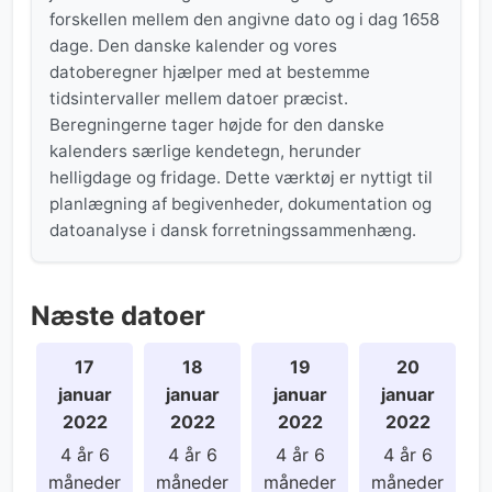
forskellen mellem den angivne dato og i dag 1658
dage. Den danske kalender og vores
datoberegner hjælper med at bestemme
tidsintervaller mellem datoer præcist.
Beregningerne tager højde for den danske
kalenders særlige kendetegn, herunder
helligdage og fridage. Dette værktøj er nyttigt til
planlægning af begivenheder, dokumentation og
datoanalyse i dansk forretningssammenhæng.
Næste datoer
17
18
19
20
januar
januar
januar
januar
2022
2022
2022
2022
4 år 6
4 år 6
4 år 6
4 år 6
måneder
måneder
måneder
måneder