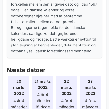
forskellen mellem den angivne dato og i dag 1597
dage. Den danske kalender og vores
datoberegner hjælper med at bestemme
tidsintervaller mellem datoer præcist.
Beregningerne tager højde for den danske
kalenders særlige kendetegn, herunder
helligdage og fridage. Dette værktøj er nyttigt til
planlægning af begivenheder, dokumentation og
datoanalyse i dansk forretningssammenhæng.
Næste datoer
20
21 marts
22
23
marts
2022
marts
marts
2022
2022
2022
4 år 4
4 år 4
måneder
4 år 4
4 år 4
måneder
18 dage
måneder
måneder