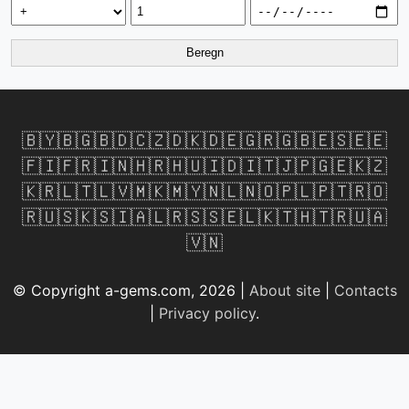
Beregn
🇧🇾
🇧🇬
🇧🇩
🇨🇿
🇩🇰
🇩🇪
🇬🇷
🇬🇧
🇪🇸
🇪🇪
🇫🇮
🇫🇷
🇮🇳
🇭🇷
🇭🇺
🇮🇩
🇮🇹
🇯🇵
🇬🇪
🇰🇿
🇰🇷
🇱🇹
🇱🇻
🇲🇰
🇲🇾
🇳🇱
🇳🇴
🇵🇱
🇵🇹
🇷🇴
🇷🇺
🇸🇰
🇸🇮
🇦🇱
🇷🇸
🇸🇪
🇱🇰
🇹🇭
🇹🇷
🇺🇦
🇻🇳
© Copyright a-gems.com, 2026 |
About site
|
Contacts
|
Privacy policy
.