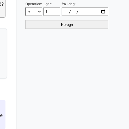
2?
Operation:
uger:
fra i dag:
Beregn
ge