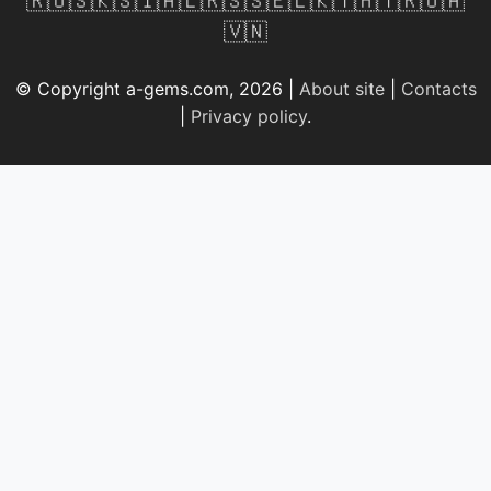
🇷🇺
🇸🇰
🇸🇮
🇦🇱
🇷🇸
🇸🇪
🇱🇰
🇹🇭
🇹🇷
🇺🇦
🇻🇳
© Copyright a-gems.com, 2026 |
About site
|
Contacts
|
Privacy policy
.