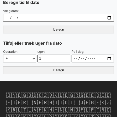
Beregn tid til dato
Vælg dato:
Beregn
Tilføj eller træk uger fra dato
Operation:
uger:
fra i dag:
Beregn
🇧🇾
🇧🇬
🇧🇩
🇨🇿
🇩🇰
🇩🇪
🇬🇷
🇬🇧
🇪🇸
🇪🇪
🇫🇮
🇫🇷
🇮🇳
🇭🇷
🇭🇺
🇮🇩
🇮🇹
🇯🇵
🇬🇪
🇰🇿
🇰🇷
🇱🇹
🇱🇻
🇲🇰
🇲🇾
🇳🇱
🇳🇴
🇵🇱
🇵🇹
🇷🇴