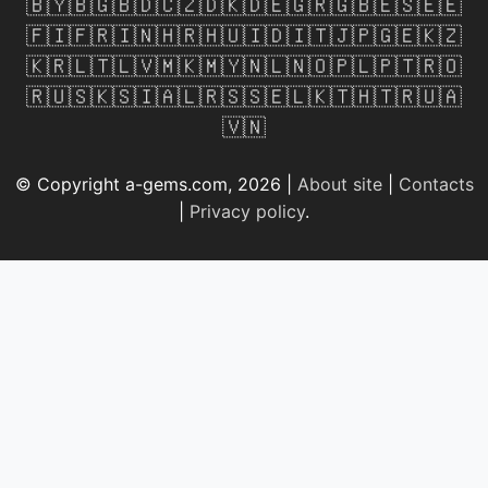
🇧🇾
🇧🇬
🇧🇩
🇨🇿
🇩🇰
🇩🇪
🇬🇷
🇬🇧
🇪🇸
🇪🇪
🇫🇮
🇫🇷
🇮🇳
🇭🇷
🇭🇺
🇮🇩
🇮🇹
🇯🇵
🇬🇪
🇰🇿
🇰🇷
🇱🇹
🇱🇻
🇲🇰
🇲🇾
🇳🇱
🇳🇴
🇵🇱
🇵🇹
🇷🇴
🇷🇺
🇸🇰
🇸🇮
🇦🇱
🇷🇸
🇸🇪
🇱🇰
🇹🇭
🇹🇷
🇺🇦
🇻🇳
© Copyright a-gems.com, 2026 |
About site
|
Contacts
|
Privacy policy
.