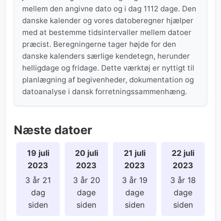
mellem den angivne dato og i dag 1112 dage. Den
danske kalender og vores datoberegner hjælper
med at bestemme tidsintervaller mellem datoer
præcist. Beregningerne tager højde for den
danske kalenders særlige kendetegn, herunder
helligdage og fridage. Dette værktøj er nyttigt til
planlægning af begivenheder, dokumentation og
datoanalyse i dansk forretningssammenhæng.
Næste datoer
19 juli
20 juli
21 juli
22 juli
2023
2023
2023
2023
3 år 21
3 år 20
3 år 19
3 år 18
dag
dage
dage
dage
siden
siden
siden
siden