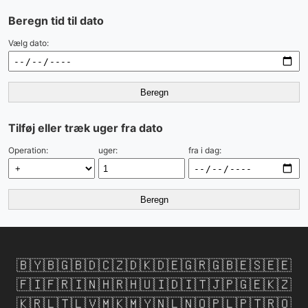
Beregn tid til dato
Vælg dato:
Beregn
Tilføj eller træk uger fra dato
Operation:
uger:
fra i dag:
Beregn
🇧🇾
🇧🇬
🇧🇩
🇨🇿
🇩🇰
🇩🇪
🇬🇷
🇬🇧
🇪🇸
🇪🇪
🇫🇮
🇫🇷
🇮🇳
🇭🇷
🇭🇺
🇮🇩
🇮🇹
🇯🇵
🇬🇪
🇰🇿
🇰🇷
🇱🇹
🇱🇻
🇲🇰
🇲🇾
🇳🇱
🇳🇴
🇵🇱
🇵🇹
🇷🇴