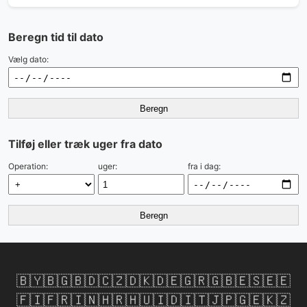
Beregn tid til dato
Vælg dato:
Beregn
Tilføj eller træk uger fra dato
Operation:
uger:
fra i dag:
Beregn
🇧🇾
🇧🇬
🇧🇩
🇨🇿
🇩🇰
🇩🇪
🇬🇷
🇬🇧
🇪🇸
🇪🇪
🇫🇮
🇫🇷
🇮🇳
🇭🇷
🇭🇺
🇮🇩
🇮🇹
🇯🇵
🇬🇪
🇰🇿