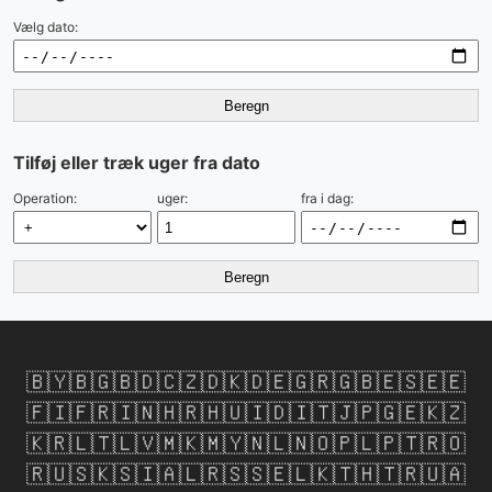
Vælg dato:
Beregn
Tilføj eller træk uger fra dato
Operation:
uger:
fra i dag:
Beregn
🇧🇾
🇧🇬
🇧🇩
🇨🇿
🇩🇰
🇩🇪
🇬🇷
🇬🇧
🇪🇸
🇪🇪
🇫🇮
🇫🇷
🇮🇳
🇭🇷
🇭🇺
🇮🇩
🇮🇹
🇯🇵
🇬🇪
🇰🇿
🇰🇷
🇱🇹
🇱🇻
🇲🇰
🇲🇾
🇳🇱
🇳🇴
🇵🇱
🇵🇹
🇷🇴
🇷🇺
🇸🇰
🇸🇮
🇦🇱
🇷🇸
🇸🇪
🇱🇰
🇹🇭
🇹🇷
🇺🇦