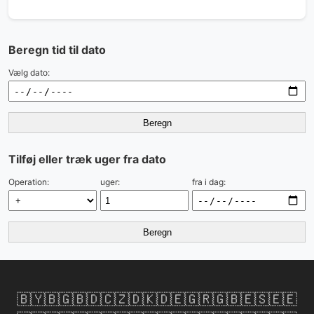
Beregn tid til dato
Vælg dato:
Beregn
Tilføj eller træk uger fra dato
Operation:
uger:
fra i dag:
Beregn
🇧🇾
🇧🇬
🇧🇩
🇨🇿
🇩🇰
🇩🇪
🇬🇷
🇬🇧
🇪🇸
🇪🇪