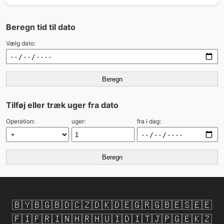
Beregn tid til dato
Vælg dato:
Beregn
Tilføj eller træk uger fra dato
Operation:
uger:
fra i dag:
Beregn
🇧🇾
🇧🇬
🇧🇩
🇨🇿
🇩🇰
🇩🇪
🇬🇷
🇬🇧
🇪🇸
🇪🇪
🇫🇮
🇫🇷
🇮🇳
🇭🇷
🇭🇺
🇮🇩
🇮🇹
🇯🇵
🇬🇪
🇰🇿